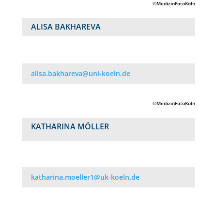
©MedizinFotoKöln
ALISA BAKHAREVA
alisa.bakhareva@uni-koeln.de
©MedizinFotoKöln
KATHARINA MÖLLER
katharina.moeller1@uk-koeln.de