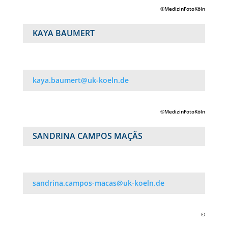
©MedizinFotoKöln
KAYA BAUMERT
kaya.baumert@uk-koeln.de
©MedizinFotoKöln
SANDRINA CAMPOS MAÇÃS
sandrina.campos-macas@uk-koeln.de
©