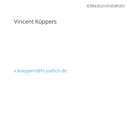
©MedizinFotoKöln
Vincent Küppers
v.kueppers@fz-juelich.de