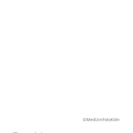
©MedizinFotoKöln