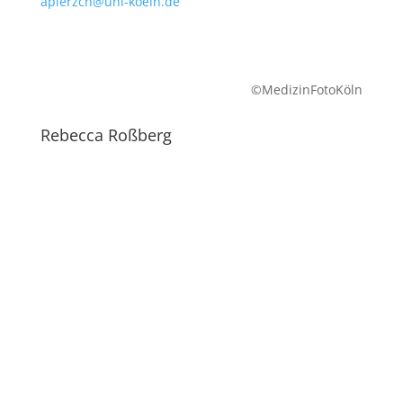
apierzch@uni-koeln.de
©MedizinFotoKöln
Rebecca Roßberg