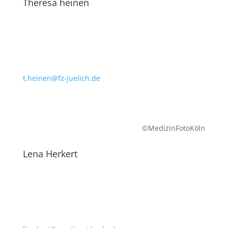
Theresa heinen
t.heinen@fz-juelich.de
©MedizinFotoKöln
Lena Herkert